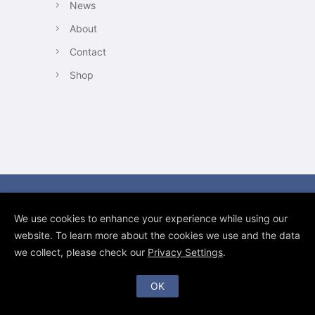
News
About
Contact
Shop
Copyright 2011-2021 Gaby Fey
We use cookies to enhance your experience while using our
Underwater Photography. All rights
website. To learn more about the cookies we use and the data
reserved.
we collect, please check our
Privacy Settings
.
Impressum / Legal Notice
OK
Datenschutzerklärung