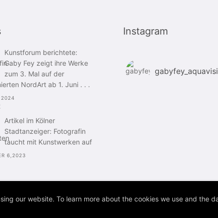
s
Instagram
Kunstforum berichtete:
Gaby Fey zeigt ihre Werke
gabyfey_aquavis
zum 3. Mal auf der
rten NordArt ab 1. Juni . . .
,2024
Artikel im Kölner
Stadtanzeiger: Fotografin
taucht mit Kunstwerken auf
R 6,2023
sing our website. To learn more about the cookies we use and the da
hts reserved.