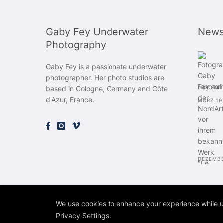
Gaby Fey Underwater
New
Photography
Gaby Fey is a passionate underwater
photographer. Her photo studios are
renommie
based in Cologne, Germany and Côte
d'Azur, France.
MÄRZ 19
DEZEMBE
We use cookies to enhance your experience while u
Privacy Settings
.
Copyright 2011-2021 Gaby Fey Underwater Photography. All rig