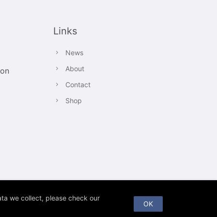
Links
News
About
ion
Contact
Shop
ta we collect, please check our
OK
Impressum / Legal Notice
Datenschutzerklärung